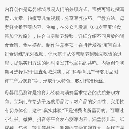
内容创作是母婴领域最易入门的兼职方式。宝妈可通过撰写
育儿文章、拍摄育儿短视频，分享喂养技巧、早教方法、母
婴好物推荐等内容。例如，在公众号发表《0-3岁宝宝辅食
添加全攻略》，结合自身喂养经验，详细介绍不同月龄的辅
食食谱、食材搭配、制作注意事项；在抖音发布“宝宝自主
进食训练”系列视频，记录孩子从依赖喂养到独立吃饭的过
程，提供实用方法的同时引发其他宝妈的共鸣。内容创作初
期可选择1-2个垂直领域深耕，如“科学育儿”“母婴用品测
评”“产后恢复”等，形成个人特色，吸引精准粉丝。
母婴用品测评是将育儿经验与消费需求结合的优质兼职方
向。宝妈们在给孩子选购用品时，对产品的安全性、实用性
有切身体会，这种“真实体验”正是消费者所需要的。可通过
小红书、微博、抖音等平台发布测评内容，涵盖婴儿车、纸
尿裤、奶粉、玩具等品类。测评内容需客观真实，包括产品