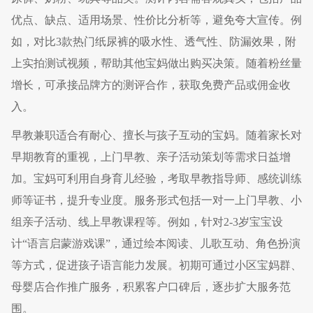
优点、缺点、适用场景、性价比分析等，避免夸大宣传。例
如，对比3款热门纸尿裤的吸水性、透气性、防漏效果，附
上实拍测试视频，帮助其他宝妈做出购买决策。随着粉丝量
增长，可承接品牌方的测评合作，获取免费产品或佣金收
入。
早教兼职适合有耐心、擅长与孩子互动的宝妈。随着家长对
早期教育的重视，上门早教、亲子活动策划等需求日益增
加。宝妈可利用自身育儿经验，考取早教指导师、感统训练
师等证书，提升专业度。服务形式包括一对一上门早教、小
组亲子活动、线上早教课程等。例如，针对2-3岁宝宝设
计“语言启蒙游戏课”，通过绘本阅读、儿歌互动、角色扮演
等方式，促进孩子语言能力发展。初期可通过小区宝妈群、
母婴店合作推广服务，积累客户口碑后，逐步扩大服务范
围。