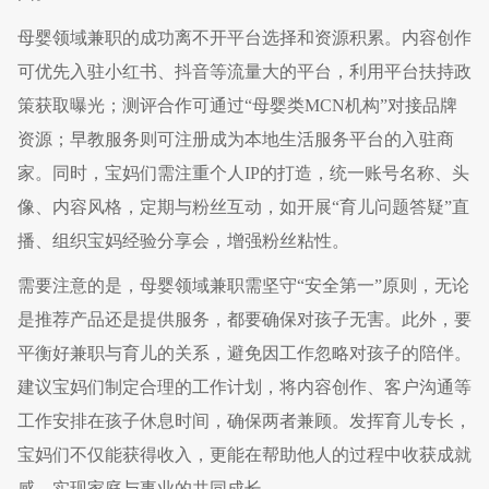
母婴领域兼职的成功离不开平台选择和资源积累。内容创作
可优先入驻小红书、抖音等流量大的平台，利用平台扶持政
策获取曝光；测评合作可通过“母婴类MCN机构”对接品牌
资源；早教服务则可注册成为本地生活服务平台的入驻商
家。同时，宝妈们需注重个人IP的打造，统一账号名称、头
像、内容风格，定期与粉丝互动，如开展“育儿问题答疑”直
播、组织宝妈经验分享会，增强粉丝粘性。
需要注意的是，母婴领域兼职需坚守“安全第一”原则，无论
是推荐产品还是提供服务，都要确保对孩子无害。此外，要
平衡好兼职与育儿的关系，避免因工作忽略对孩子的陪伴。
建议宝妈们制定合理的工作计划，将内容创作、客户沟通等
工作安排在孩子休息时间，确保两者兼顾。发挥育儿专长，
宝妈们不仅能获得收入，更能在帮助他人的过程中收获成就
感，实现家庭与事业的共同成长。