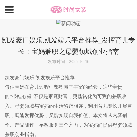
凯发豪门娱乐,凯发娱乐平台推荐_发挥育儿专
长：宝妈兼职之母婴领域创业指南
发布时间：2025-10-16
凯发豪门娱乐,凯发娱乐平台推荐_
每位宝妈在育儿过程中都积累了丰富的经验，这些宝贵
的“带娃心得”不仅是家庭财富，更能转化为可观的兼职收
入。母婴领域与宝妈的生活紧密相连，利用育儿专长开展兼
职，既能发挥优势，又能实现自我价值。本文将从内容创
作、产品测评、早教服务三个方向，为宝妈们提供母婴领域
兼职创业指南。