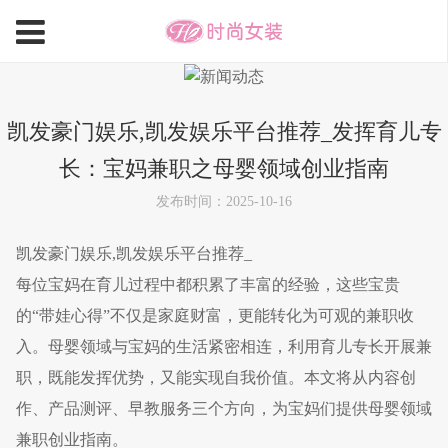
凯发豪门娱乐,凯发娱乐平台推荐_发挥育儿专
长：宝妈兼职之母婴领域创业指南
发布时间：2025-10-16
凯发豪门娱乐,凯发娱乐平台推荐_
每位宝妈在育儿过程中都积累了丰富的经验，这些宝贵
的“带娃心得”不仅是家庭财富，更能转化为可观的兼职收
入。母婴领域与宝妈的生活紧密相连，利用育儿专长开展兼
职，既能发挥优势，又能实现自我价值。本文将从内容创
作、产品测评、早教服务三个方向，为宝妈们提供母婴领域
兼职创业指南。