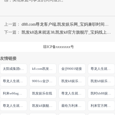
上一篇：
d88.com尊龙客户端,凯发娱乐网_宝妈兼职时间管理术：平衡家庭与收入的实用方法
下一篇：
凯发k8选来就送38,凯发k8官方旗舰厅_宝妈线上兼职全攻略：足不出户轻松实现经济独立
琼ICP备xxxxxxxx号
友情链接
太阳成集团tyc539
k8.com凯发app官方下载
金沙9001链接
尊龙人生就是博!官网手机app
尊龙人生就是博!ag旗舰厅官网
9001cc金沙亮点介绍
凯发k8娱乐官网App
凯发k8娱乐娱乐官网
利来w66ag手机版
凯发娱乐在线
尊龙人生就是博新版
凯时kb88娱乐官网
尊龙人生就是博游戏登录
凯发k8旗舰厅手机下载
最给力利来老牌网站
利来官方网站w66利来