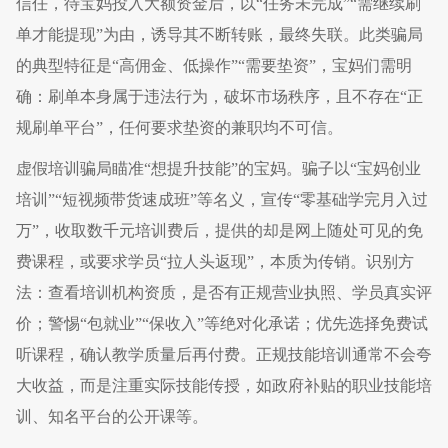
信任，待宝妈投入大额资金后，以“任务未完成”“需继续刷
单才能提现”为由，诱导其不断转账，最终失联。此类骗局
的典型特征是“高佣金、低操作”“需要垫资”，宝妈们需明
确：刷单本身属于违法行为，破坏市场秩序，且不存在“正
规刷单平台”，任何要求垫资的兼职均不可信。
虚假培训骗局瞄准“想提升技能”的宝妈。骗子以“宝妈创业
培训”“短视频带货速成班”等名义，宣传“零基础学完月入过
万”，收取数千元培训费后，提供的却是网上随处可见的免
费课程，或要求学员“拉人头返现”，本质为传销。识别方
法：查看培训机构资质，是否有正规营业执照、学员真实评
价；警惕“包就业”“保收入”等绝对化承诺；优先选择免费试
听课程，确认教学质量后再付费。正规技能培训通常不会夸
大收益，而是注重实际技能传授，如政府补贴的职业技能培
训、知名平台的公开课等。